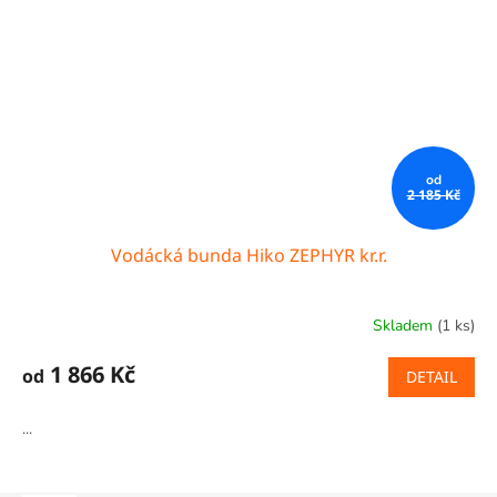
od
2 185 Kč
Vodácká bunda Hiko ZEPHYR kr.r.
Skladem
(1 ks)
Průměrné
hodnocení
produktu
1 866 Kč
od
DETAIL
je
5,0
...
z
5
hvězdiček.