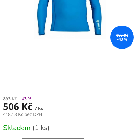
893 Kč
–43 %
893 Kč
–43 %
506 Kč
/ ks
418,18 Kč bez DPH
Měrná
Skladem
(1 ks)
cena: