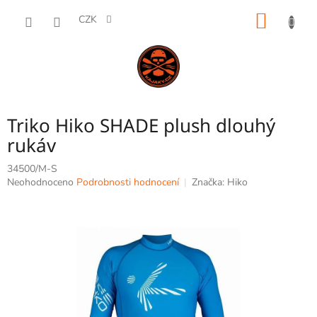
Přejít
NÁKUP
na
CZK
obsah
KOŠÍK
Triko Hiko SHADE plush dlouhý
rukáv
34500/M-S
Průměrné
Neohodnoceno
Podrobnosti hodnocení
Značka:
Hiko
hodnocení
produktu
je
0,0
z
5
hvězdiček.