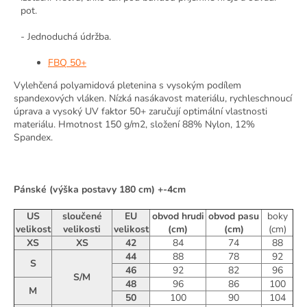
pot.
- Jednoduchá údržba.
FBQ 50+
Vylehčená polyamidová pletenina s vysokým podílem
spandexových vláken. Nízká nasákavost materiálu, rychleschnoucí
úprava a vysoký UV faktor 50+ zaručují optimální vlastnosti
materiálu. Hmotnost 150 g/m2, složení 88% Nylon, 12%
Spandex.
Pánské (výška postavy 180 cm) +-4cm
US
sloučené
EU
obvod hrudi
obvod pasu
boky
velikost
velikosti
velikost
(cm)
(cm)
(cm)
XS
XS
42
84
74
88
44
88
78
92
S
46
92
82
96
S/M
48
96
86
100
M
50
100
90
104