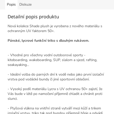
Popis
Diskuze
Detailní popis produktu
Nová kolekce Shade plush je vyrobena z nového materiálu s
ochranným UV faktorem 50+.
Pánské, lycrové funkční triko s dlouhým rukávem.
- Vhodné pro všechny vodní outdoorové sporty -
kiteboarding, wakeboarding, SUP, slalom a sjezd, rafting,
seakayaking...
- Ideální volba do parných dní k vodě nebo jako první izolační
vrstva pod vodácké bundy či jiné sportovní oblečení.
- Vysoký podíl materiálu Lycra s UV ochranou 50+ zajistí, že
Vás bude v létě po namočení příjemně chladit a chránit proti
slunci.
- Plyšová vlákna na vnitřní straně vytváří mezi kůží a trikem
izolační vrstvu, triko tak pod bundou příjemně hřeje a odvádí