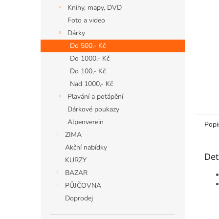
n
Knihy, mapy, DVD
e
Foto a video
l
Dárky
Do 500,- Kč
Do 1000,- Kč
Do 100,- Kč
Nad 1000,- Kč
Plavání a potápění
Dárkové poukazy
Alpenverein
Popi
ZIMA
Akční nabídky
Det
KURZY
BAZAR
PŮJČOVNA
Doprodej