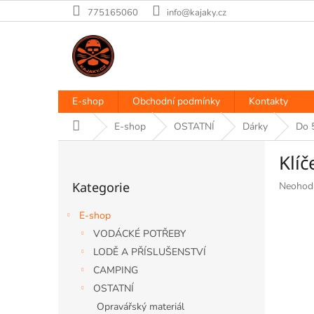
Přejít
775165060
info@kajaky.cz
na
obsah
E-shop
Obchodní podmínky
Kontakty
Domů
E-shop
OSTATNÍ
Dárky
Do 
P
Klí
o
Přeskočit
s
Kategorie
Průměr
Neohod
kategorie
t
hodnoce
r
produkt
E-shop
a
je
VODÁCKÉ POTŘEBY
n
0,0
LODĚ A PŘÍSLUŠENSTVÍ
z
n
5
í
CAMPING
hvězdiče
p
OSTATNÍ
a
Opravářský materiál