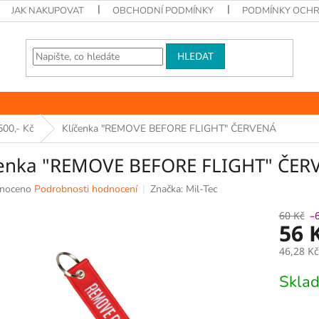
JAK NAKUPOVAT
OBCHODNÍ PODMÍNKY
PODMÍNKY OCHR
HLEDAT
500,- Kč
Klíčenka "REMOVE BEFORE FLIGHT" ČERVENÁ
čenka "REMOVE BEFORE FLIGHT" ČER
né
noceno
Podrobnosti hodnocení
Značka:
Mil-Tec
ní
u
60 Kč
–
56 
46,28 K
Měrná
Skla
k.
cena: