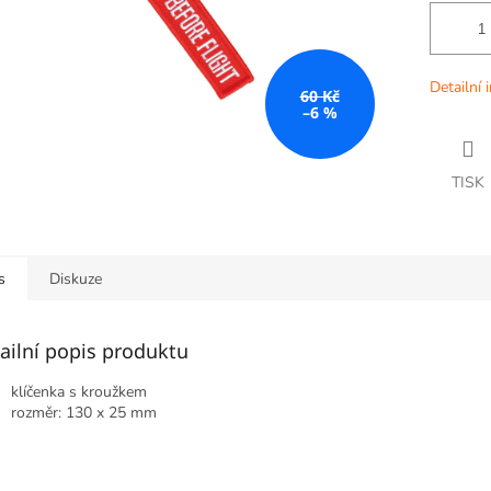
Detailní 
60 Kč
–6 %
TISK
s
Diskuze
ailní popis produktu
klíčenka s kroužkem
rozměr: 130 x 25 mm