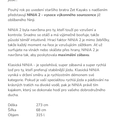
Pouhý rok po uvedení staršího bratra Zet Kayaks s nadšením
představují
NINJA 2 - vysoce výkonného sourozence
již
oblíbeného Ninji.
NINJA 2 byla navržena pro ty, kteří touží po
vzrušení a
kontrole. Snadno se otáčí a má výjimečně boofuje, takže
působí téměř intuitivně. Hrací faktor NINJA 2 je mimo žebříčky,
takže každý moment na řece je vzrušujícím zážitkem. Ať už
surfujete na vlnách nebo skáčete přes hrany, NINJA 2 je
navržena tak, aby poskytovala
maximální zábavu
.
Klasická NINJA – je spolehlivá, super zábavná a super rychlá
loď pro ty, kteří preferují stabilnější jízdu. Klasická NINJA
vyniká v držení směru a je rychlostním démonem své
kategorie. Pokud je vaší specialitou rychlá jízda a pádlování na
krásných tratích na divoké vodě, pak je NINJA právě tím
kajakem, který se dokonale hodí pro vašeho dobrodružného
ducha.
Délka
273 cm
Šířka
68 cm
Objem
315 l