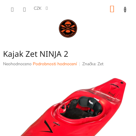
Přejít
NÁKUP
na
CZK
obsah
KOŠÍK
Kajak Zet NINJA 2
Průměrné
Neohodnoceno
Podrobnosti hodnocení
Značka:
Zet
hodnocení
produktu
je
0,0
z
5
hvězdiček.