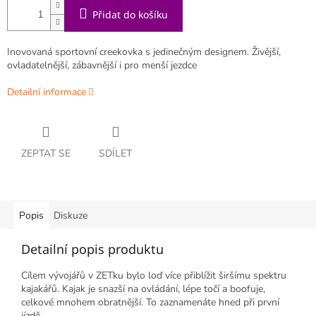
Přidat do košíku
Inovovaná sportovní creekovka s jedinečným designem. Živější,
ovladatelnější, zábavnější i pro menší jezdce
Detailní informace
ZEPTAT SE
SDÍLET
Popis
Diskuze
Detailní popis produktu
Cílem vývojářů v ZETku bylo loď více přiblížit širšímu spektru
kajakářů. Kajak je snazší na ovládání, lépe točí a boofuje,
celkové mnohem obratnější. To zaznamenáte hned při první
jízdě...