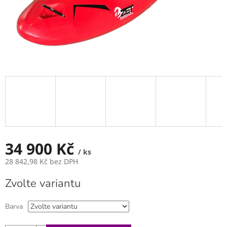
34 900 Kč
/ ks
28 842,98 Kč bez DPH
Měrná
Zvolte variantu
cena:
Barva