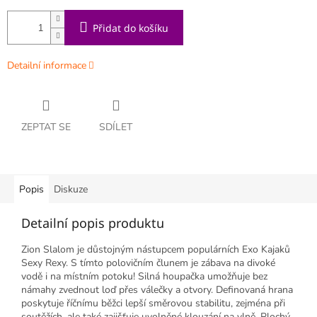
Přidat do košíku
Detailní informace
ZEPTAT SE
SDÍLET
Popis
Diskuze
Detailní popis produktu
Zion Slalom je důstojným nástupcem populárních Exo Kajaků
Sexy Rexy. S tímto polovičním člunem je zábava na divoké
vodě i na místním potoku! Silná houpačka umožňuje bez
námahy zvednout loď přes válečky a otvory. Definovaná hrana
poskytuje říčnímu běžci lepší směrovou stabilitu, zejména při
soutěžích, ale také zajišťuje uvolněné klouzání na vlně. Plochý