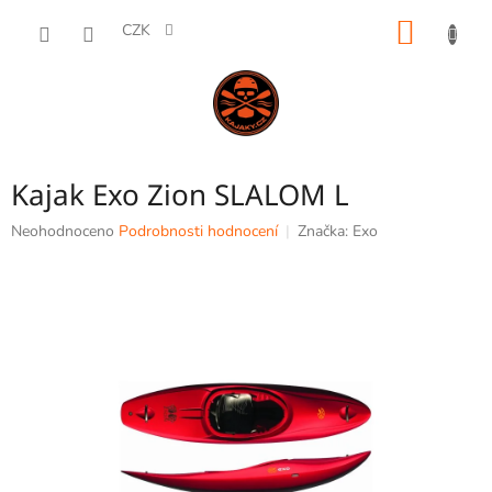
Přejít
NÁKUP
na
CZK
obsah
KOŠÍK
Kajak Exo Zion SLALOM L
Průměrné
Neohodnoceno
Podrobnosti hodnocení
Značka:
Exo
hodnocení
produktu
je
0,0
z
5
hvězdiček.