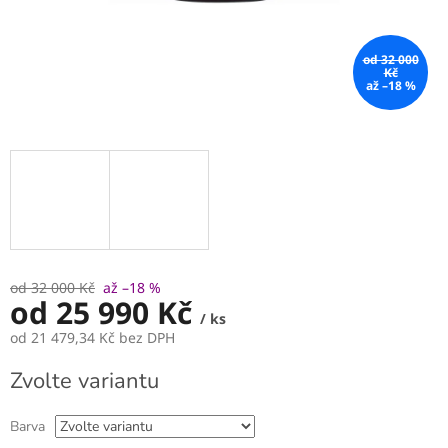
od 32 000
Kč
až –18 %
od 32 000 Kč
až –18 %
od
25 990 Kč
/ ks
od
21 479,34 Kč
bez DPH
Měrná
Zvolte variantu
cena:
Barva