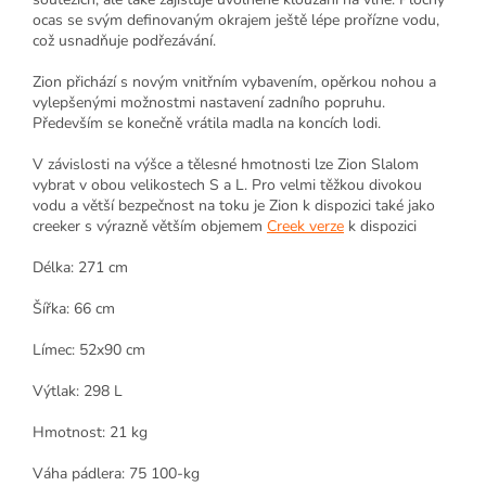
ocas se svým definovaným okrajem ještě lépe prořízne vodu,
což usnadňuje podřezávání.
Zion přichází s novým vnitřním vybavením, opěrkou nohou a
vylepšenými možnostmi nastavení zadního popruhu.
Především se konečně vrátila madla na koncích lodi.
V závislosti na výšce a tělesné hmotnosti lze Zion Slalom
vybrat v obou velikostech S a L. Pro velmi těžkou divokou
vodu a větší bezpečnost na toku je Zion k dispozici také jako
creeker s výrazně větším objemem
Creek verze
k dispozici
Délka: 271 cm
Šířka: 66 cm
Límec: 52x90 cm
Výtlak: 298 L
Hmotnost: 21 kg
Váha pádlera: 75 100-kg