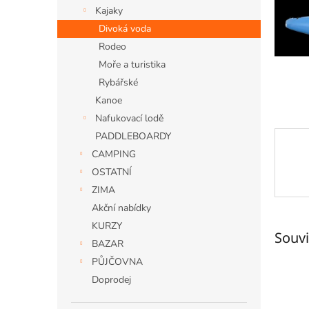
n
Kajaky
e
Divoká voda
l
Rodeo
Moře a turistika
Rybářské
Kanoe
Nafukovací lodě
PADDLEBOARDY
CAMPING
OSTATNÍ
ZIMA
Akční nabídky
KURZY
Souvi
BAZAR
PŮJČOVNA
Doprodej