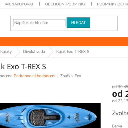
JAK NAKUPOVAT
OBCHODNÍ PODMÍNKY
PODMÍNKY OCHR
HLEDAT
Kajaky
Divoká voda
Kajak Exo T-REX S
k Exo T-REX S
né
noceno
Podrobnosti hodnocení
Značka:
Exo
ní
u
od 30 4
od
od
23 13
Měrná
Zvolt
k.
cena:
Barva