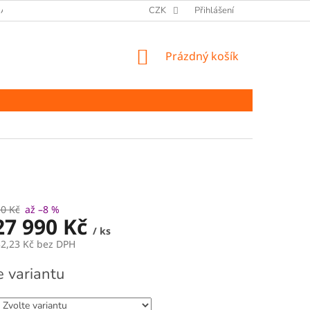
ANY OSOBNÍCH ÚDAJŮ
CZK
Přihlášení
NÁKUPNÍ
Prázdný košík
KOŠÍK
50 Kč
až –8 %
27 990 Kč
/ ks
2,23 Kč
bez DPH
e variantu