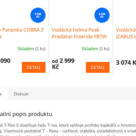
7 580
3 300
Kč
Kč
o Panenka COBRA 2
Vodácká helma Peak
Vodácká
a
Predator Freeride FR7W
ICARUS 
Skladem
(1 ks)
Skladem
(1 ks)
Průměrné
hodnocení
 090
2 999
od
produktu
3 074 
Kč
je
DETAIL
DETAIL
5,0
z
5
hvězdiček.
s
Diskuze
ailní popis produktu
l T-Rex S doplňuje řadu T-rex, která splňuje potřeby kajakářů o hmotno
g. Vlastnosti podobné T - Rexu - rychlost, stabilita, ovladatelnost a sna