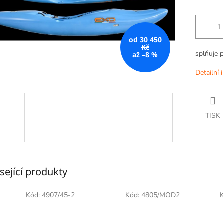
od 30 450
Kč
splňuje 
až –8 %
Detailní 
TISK
sející produkty
Kód:
4907/45-2
Kód:
4805/MOD2