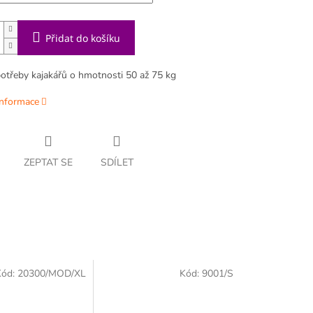
Přidat do košíku
potřeby kajakářů o hmotnosti 50 až 75 kg
informace
ZEPTAT SE
SDÍLET
Kód:
20300/MOD/XL
Kód:
9001/S