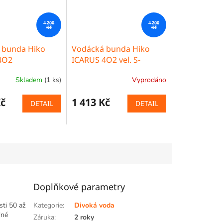
4 200
4 200
Kč
Kč
 bunda Hiko
Vodácká bunda Hiko
4O2
ICARUS 4O2 vel. S-
BAZAR
Skladem
(1 ks)
Vyprodáno
Kč
1 413 Kč
DETAIL
DETAIL
Doplňkové parametry
sti 50 až
Kategorie
:
Divoká voda
dné
Záruka
:
2 roky