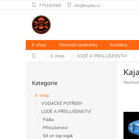
Přejít
775165060
info@kajaky.cz
na
obsah
E-shop
Obchodní podmínky
Kontakty
Domů
E-shop
LODĚ A PŘÍSLUŠENSTVÍ
P
Kaja
o
Přeskočit
s
Kategorie
Průměr
Neohod
kategorie
t
hodnoce
r
produkt
E-shop
a
je
VODÁCKÉ POTŘEBY
n
0,0
LODĚ A PŘÍSLUŠENSTVÍ
z
n
5
í
Pádla
hvězdiče
p
Příslušenství
a
Sit on top kajak