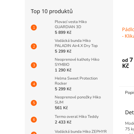
Top 10 produktů
Plovací vesta Hiko
GUARDIAN 3D
Pádl
5 899 Kč
- Klik
Vodácká bunda Hiko
PALADIN Air4.X Dry Top
5 299 Kč
7
od
Neoprenové kalhoty Hiko
Kč
SYMBIO
1 290 Kč
Helma Sweet Protection
Rocker
5 299 Kč
Popi
Neoprenové ponožky Hiko
SLIM
561 Kč
Det
Termo overal Hiko Teddy
2 433 Kč
Mode
75 k
Vodácká bunda Hiko ZEPHYR