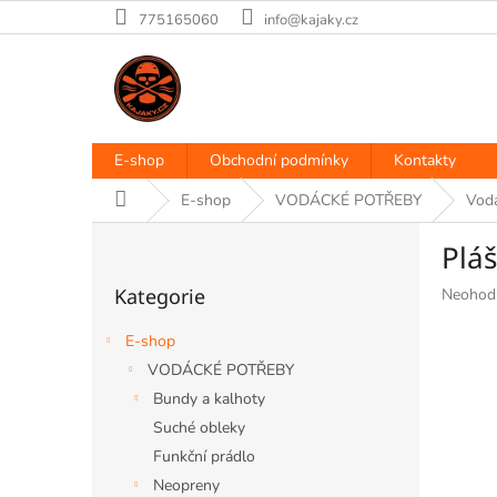
Přejít
775165060
info@kajaky.cz
na
obsah
E-shop
Obchodní podmínky
Kontakty
Domů
E-shop
VODÁCKÉ POTŘEBY
Vod
P
Plá
o
Přeskočit
s
Kategorie
Průměr
Neohod
kategorie
t
hodnoce
r
produkt
E-shop
a
je
VODÁCKÉ POTŘEBY
n
0,0
Bundy a kalhoty
z
n
5
í
Suché obleky
hvězdiče
p
Funkční prádlo
a
Neopreny