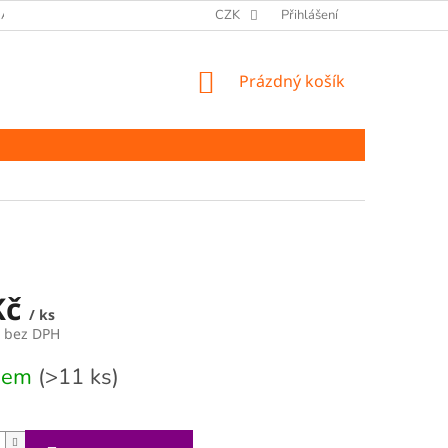
ANY OSOBNÍCH ÚDAJŮ
CZK
Přihlášení
NÁKUPNÍ
Prázdný košík
KOŠÍK
Kč
/ ks
č bez DPH
dem
(>11 ks)