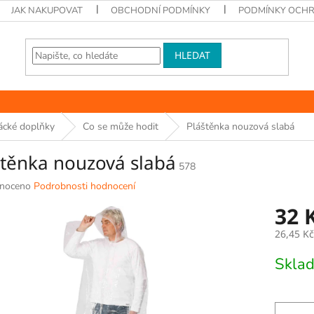
JAK NAKUPOVAT
OBCHODNÍ PODMÍNKY
PODMÍNKY OCHR
HLEDAT
ácké doplňky
Co se může hodit
Pláštěnka nouzová slabá
štěnka nouzová slabá
578
né
noceno
Podrobnosti hodnocení
ní
32 
u
26,45 K
Měrná
Skla
cena:
k.