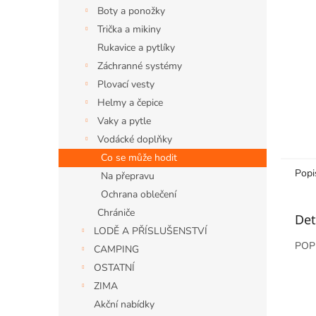
n
Boty a ponožky
e
Trička a mikiny
l
Rukavice a pytlíky
Záchranné systémy
Plovací vesty
Helmy a čepice
Vaky a pytle
Vodácké doplňky
Co se může hodit
Popi
Na přepravu
Ochrana oblečení
Chrániče
Det
LODĚ A PŘÍSLUŠENSTVÍ
POPI
CAMPING
OSTATNÍ
ZIMA
Akční nabídky