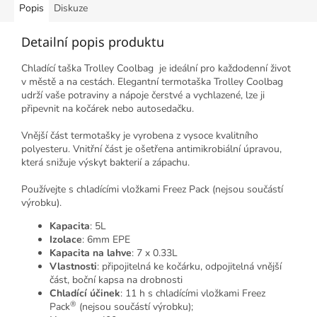
Popis
Diskuze
Detailní popis produktu
Chladící taška Trolley Coolbag je ideální pro každodenní život
v městě a na cestách. Elegantní termotaška Trolley Coolbag
udrží vaše potraviny a nápoje čerstvé a vychlazené, lze ji
připevnit na kočárek nebo autosedačku.
Vnější část termotašky je vyrobena z vysoce kvalitního
polyesteru. Vnitřní část je ošetřena antimikrobiální úpravou,
která snižuje výskyt bakterií a zápachu.
Používejte s chladícími vložkami Freez Pack (nejsou součástí
výrobku).
Kapacita
: 5L
Izolace
: 6mm EPE
Kapacita na lahve
: 7 x 0.33L
Vlastnosti
: připojitelná ke kočárku, odpojitelná vnější
část, boční kapsa na drobnosti
Chladící účinek
: 11 h s chladícími vložkami Freez
®
Pack
(nejsou součástí výrobku);