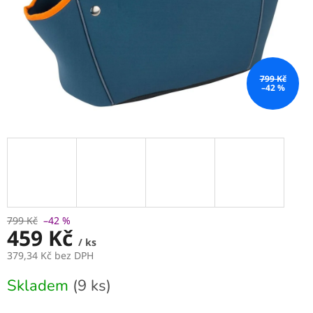
799 Kč
–42 %
799 Kč
–42 %
459 Kč
/ ks
379,34 Kč bez DPH
Měrná
Skladem
(9 ks)
cena: