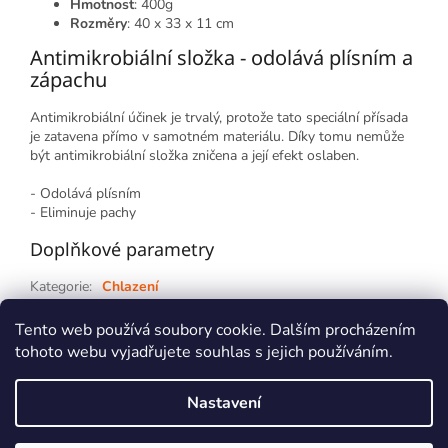
Hmotnost
: 400g
Rozměry
: 40 x 33 x 11 cm
Antimikrobiální složka - odolává plísním a
zápachu
Antimikrobiální účinek je trvalý, protože tato speciální přísada
je zatavena přímo v samotném materiálu. Díky tomu nemůže
být antimikrobiální složka zničena a její efekt oslaben.
- Odolává plísním
- Eliminuje pachy
Doplňkové parametry
Kategorie
:
Chlazení
Záruka
:
2 roky
Tento web používá soubory cookie. Dalším procházením
tohoto webu vyjadřujete souhlas s jejich používáním.
Z
á
Nastavení
p
Vytvořil Shoptet
a