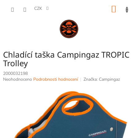
Přejít
NÁKUP
na
CZK
obsah
KOŠÍK
Chladící taška Campingaz TROPIC
Trolley
2000032198
Průměrné
Neohodnoceno
Podrobnosti hodnocení
Značka:
Campingaz
hodnocení
produktu
je
0,0
z
5
hvězdiček.