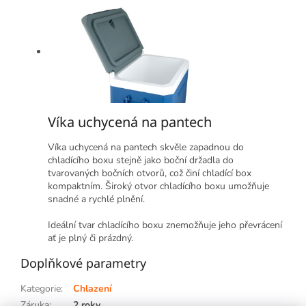
Víka uchycená na pantech
Víka uchycená na pantech skvěle zapadnou do
chladícího boxu stejně jako boční držadla do
tvarovaných bočních otvorů, což činí chladící box
kompaktním. Široký otvor chladícího boxu umožňuje
snadné a rychlé plnění.
Ideální tvar chladícího boxu znemožňuje jeho převrácení
ať je plný či prázdný.
Doplňkové parametry
Kategorie
:
Chlazení
Záruka
:
2 roky