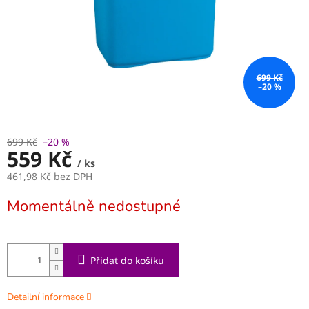
699 Kč
–20 %
699 Kč
–20 %
559 Kč
/ ks
461,98 Kč bez DPH
Měrná
Momentálně nedostupné
cena:
Přidat do košíku
Detailní informace