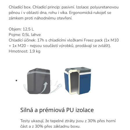
Chladící box. Chladící princip: pasivní. Izolace: polyuretanovou
pěnou i v oblasti dna, rohu i víka. Ergonomická rukojeť se
zámkem proti náhodnému otevření.
Objem: 12,5 L
Pojme: 0,5L lahve
Chladící účinek: 17h s chladícími vložkami Freez pack (1x M10
+ 1x M20 - nejsou součástí výrobků, prodávají se zvlášť).
Hmotnost: 1,9 kg
Silná a prémiová PU izolace
Testy ukazují, že tepelné ztráty jsou z 30% přes horní
část a z 30% přes základnu boxu.