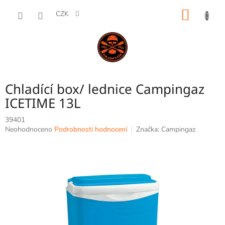
Přejít
NÁKUP
na
CZK
obsah
KOŠÍK
Chladící box/ lednice Campingaz
ICETIME 13L
39401
Průměrné
Neohodnoceno
Podrobnosti hodnocení
Značka:
Campingaz
hodnocení
produktu
je
0,0
z
5
hvězdiček.