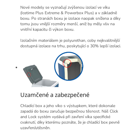
Nové modely se vyznačují zvýšenou izolací ve víku
(Icetime Plus Extreme & Powerbox Plus) a v základně
boxu. Po stranách boxu je izolace naopak snížena a díky
tomu jsou vnější rozměry menší, aniž by měly vliv na
vnitřní kapacitu či výkon boxu.
Izolačním materiálem je polyurethan, coby nejkvalitnější
dostupná izolace na trhu, poskytující o 30% lepší izolaci.
Uzamčené a zabezpečené
Chladící box a jeho víko s výstupkem, které dokonale
zapadá do boxu zaručuje bezpečnou těsnost. Náš Click
and Lock systém vydává při zavření víka specifické
cvaknutí, díky kterému poznáte, že je chladící box pevně
uzavřen/utěsněn.