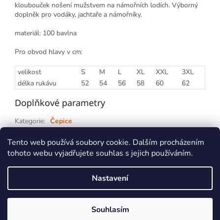
kloubouček nošení mužstvem na námořních lodích. Výborný
doplněk pro vodáky, jachtaře a námořníky.
materiál: 100 bavlna
Pro obvod hlavy v cm:
velikost
S
M
L
XL
XXL
3XL
délka rukávu
52
54
56
58
60
62
Doplňkové parametry
Kategorie
:
Čepice
Záruka
:
2 roky
Tento web používá soubory cookie. Dalším procházením
tohoto webu vyjadřujete souhlas s jejich používáním.
Z
á
Nastavení
p
Vytvořil Shoptet
a
t
Souhlasím
Copyright 2026
kajaky.cz
. Všechna práva vyhrazena.
í