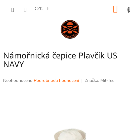
Přejít
NÁKUP
na
CZK
obsah
KOŠÍK
Námořnická čepice Plavčík US
NAVY
Průměrné
Neohodnoceno
Podrobnosti hodnocení
Značka:
Mil-Tec
hodnocení
produktu
je
0,0
z
5
hvězdiček.