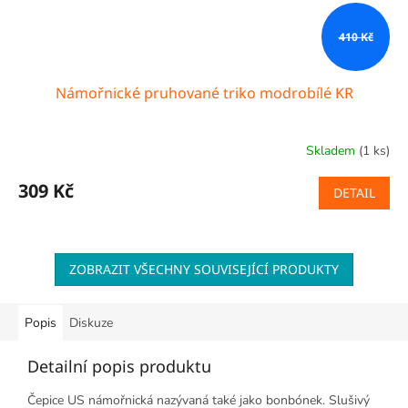
410 Kč
Námořnické pruhované triko modrobílé KR
Skladem
(1 ks)
309 Kč
DETAIL
ZOBRAZIT VŠECHNY SOUVISEJÍCÍ PRODUKTY
Popis
Diskuze
Detailní popis produktu
Čepice US námořnická nazývaná také jako bonbónek. Slušivý