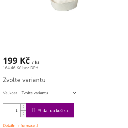
199 Kč
/ ks
164,46 Kč bez DPH
Měrná
Zvolte variantu
cena:
Velikost
Přidat do košíku
Detailní informace