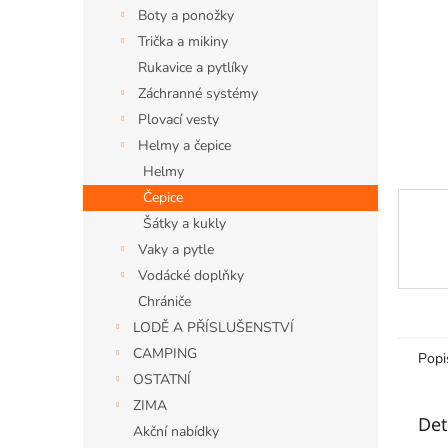
n
Boty a ponožky
e
Trička a mikiny
l
Rukavice a pytlíky
Záchranné systémy
Plovací vesty
Helmy a čepice
Helmy
Čepice
Šátky a kukly
Vaky a pytle
Vodácké doplňky
Chrániče
LODĚ A PŘÍSLUŠENSTVÍ
CAMPING
Popi
OSTATNÍ
ZIMA
Det
Akční nabídky