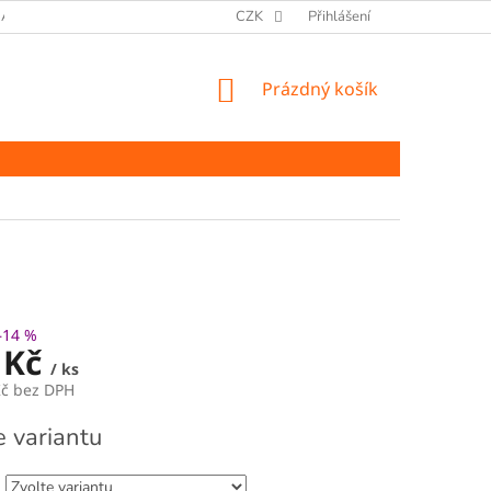
ANY OSOBNÍCH ÚDAJŮ
CZK
Přihlášení
NÁKUPNÍ
Prázdný košík
KOŠÍK
–14 %
 Kč
/ ks
Kč bez DPH
e variantu