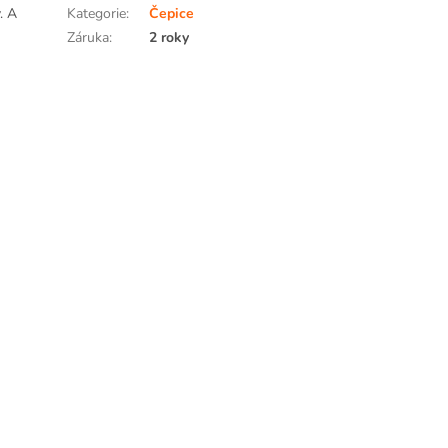
. A
Kategorie
:
Čepice
Záruka
:
2 roky