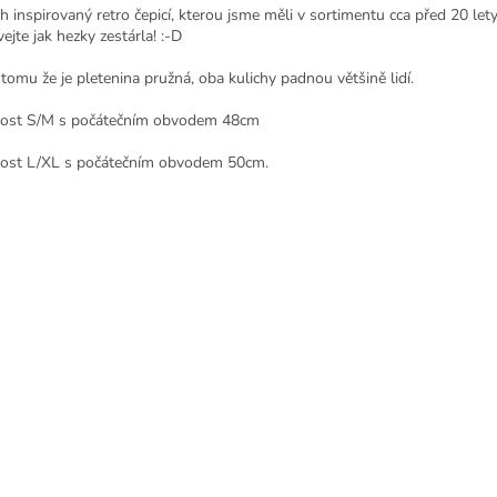
ch inspirovaný retro čepicí, kterou jsme měli v sortimentu cca před 20 lety
ejte jak hezky zestárla! :-D
 tomu že je pletenina pružná, oba kulichy padnou většině lidí.
kost S/M s počátečním obvodem 48cm
kost L/XL s počátečním obvodem 50cm.