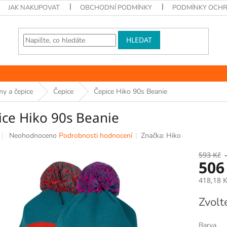
JAK NAKUPOVAT
OBCHODNÍ PODMÍNKY
PODMÍNKY OCHR
HLEDAT
y a čepice
Čepice
Čepice Hiko 90s Beanie
ice Hiko 90s Beanie
Průměrné
Neohodnoceno
Podrobnosti hodnocení
Značka:
Hiko
hodnocení
produktu
593 Kč
506
je
0,0
418,18 
z
5
Měrná
Zvolt
hvězdiček.
cena:
Barva