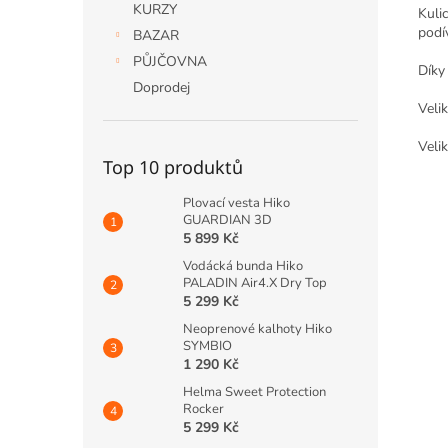
KURZY
Kuli
podív
BAZAR
PŮJČOVNA
Díky
Doprodej
Veli
Veli
Top 10 produktů
Plovací vesta Hiko
GUARDIAN 3D
5 899 Kč
Vodácká bunda Hiko
PALADIN Air4.X Dry Top
5 299 Kč
Neoprenové kalhoty Hiko
SYMBIO
1 290 Kč
Helma Sweet Protection
Rocker
5 299 Kč