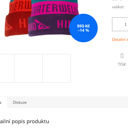
velikot
593 Kč
–14 %
Detailní 
TISK
s
Diskuze
ailní popis produktu