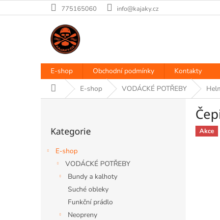
Přejít
775165060
info@kajaky.cz
na
obsah
E-shop
Obchodní podmínky
Kontakty
Domů
E-shop
VODÁCKÉ POTŘEBY
Helm
P
Čep
o
Přeskočit
s
Kategorie
kategorie
Akce
t
r
E-shop
a
VODÁCKÉ POTŘEBY
n
Bundy a kalhoty
n
í
Suché obleky
p
Funkční prádlo
a
Neopreny