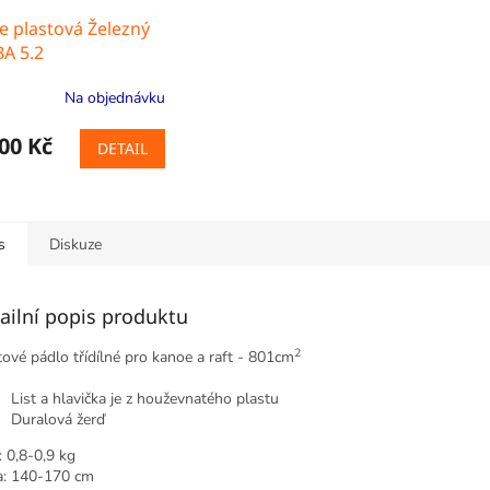
e plastová Železný
A 5.2
Na objednávku
00 Kč
DETAIL
s
Diskuze
ailní popis produktu
2
tové pádlo třídílné pro kanoe a raft - 801cm
List a hlavička je z houževnatého plastu
Duralová žerď
: 0,8-0,9 kg
a: 140-170 cm