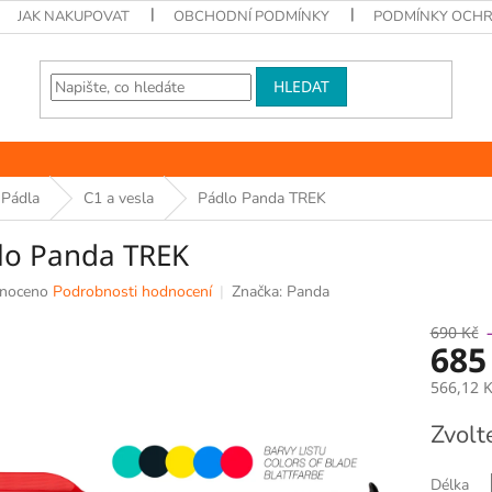
JAK NAKUPOVAT
OBCHODNÍ PODMÍNKY
PODMÍNKY OCHR
HLEDAT
Pádla
C1 a vesla
Pádlo Panda TREK
lo Panda TREK
né
noceno
Podrobnosti hodnocení
Značka:
Panda
ní
u
690 Kč
685
566,12 
Měrná
Zvolt
k.
cena:
Délka