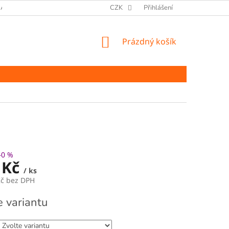
ANY OSOBNÍCH ÚDAJŮ
CZK
Přihlášení
NÁKUPNÍ
Prázdný košík
KOŠÍK
–0 %
 Kč
/ ks
Kč bez DPH
e variantu