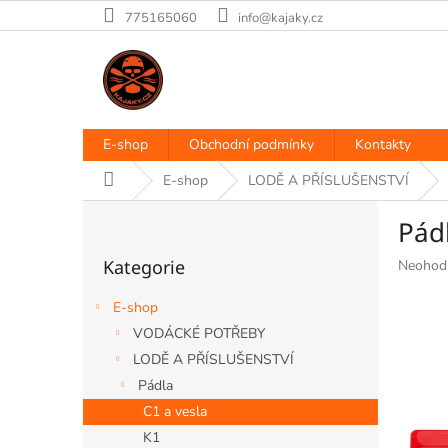
Přejít
775165060
info@kajaky.cz
na
obsah
E-shop
Obchodní podmínky
Kontakty
Domů
E-shop
LODĚ A PŘÍSLUŠENSTVÍ
P
Pád
o
Přeskočit
s
Kategorie
Průměr
Neohod
kategorie
t
hodnoce
r
produkt
E-shop
a
je
VODÁCKÉ POTŘEBY
n
0,0
LODĚ A PŘÍSLUŠENSTVÍ
z
n
5
í
Pádla
hvězdiče
p
C1 a vesla
a
K1