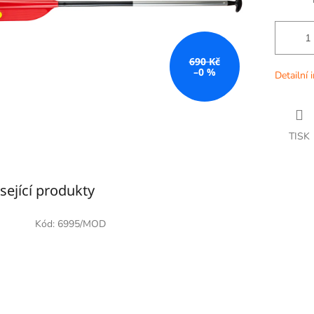
690 Kč
–0 %
Detailní 
TISK
sející produkty
Kód:
6995/MOD