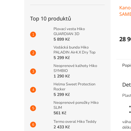
Kano
SAMB
Top 10 produktů
Plovací vesta Hiko
GUARDIAN 3D
28 9
5 899 Kč
Vodácká bunda Hiko
PALADIN Air4.X Dry Top
5 299 Kč
Popi
Neoprenové kalhoty Hiko
SYMBIO
1 290 Kč
Det
Helma Sweet Protection
Rocker
5 299 Kč
Plas
Neoprenové ponožky Hiko
SLIM
561 Kč
Termo overal Hiko Teddy
váha
2 433 Kč
délk