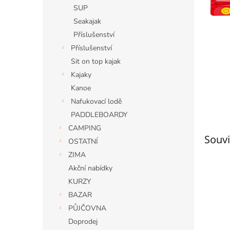
n
SUP
e
Seakajak
l
Příslušenství
Příslušenství
Sit on top kajak
Kajaky
Kanoe
Nafukovací lodě
PADDLEBOARDY
CAMPING
Souvi
OSTATNÍ
ZIMA
Akční nabídky
KURZY
BAZAR
PŮJČOVNA
Doprodej