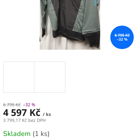
6 795 Kč
–32 %
6 795 Kč
–32 %
4 597 Kč
/ ks
3 799,17 Kč bez DPH
Měrná
Skladem
(1 ks)
cena: