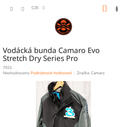
Přejít
NÁKUP
na
CZK
obsah
KOŠÍK
Vodácká bunda Camaro Evo
Stretch Dry Series Pro
7031
Průměrné
Neohodnoceno
Podrobnosti hodnocení
Značka:
Camaro
hodnocení
produktu
je
0,0
z
5
hvězdiček.