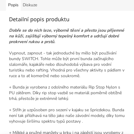
Popis
Diskuze
Detailní popis produktu
Dobře se do nich leze, výborně těsní a přesto jsou příjemné
na kůži, zajišťují výborný tepelný komfort a udržují dobré
prokrvení rukou a prstů.
Vypnout, zapnout - tak jednoduché by mělo být používání
bundy SWITCH. Tohle může být první bunda začínajícího
slalomáře, kajakáře nebo dlouhodobá výbava pro vodní
turistiku nebo rafting. Vhodná pro všechny aktivity s pádlem v
ruce a to ať komerčně nebo soukromě.
+ Bunda je vyrobena z odolného materiálu Rip Stop Nylon s
PU zátěrem. Díky rip stop vazbě se materiál poměrně obtížně
trhá, přestože je extrémně lehký.
+ Střih je uzpůsoben pro sezení v kajaku se špricdekou. Bunda
není tak přiléhavá na tělo jako naše závodní modely, díky tomu
vyhovuje širšímu spektru typů postavy .
+ Měkké a pružné manžety u krku i na zápěstí jsou vyrobeny z