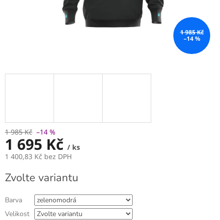
1 985 Kč
–14 %
1 985 Kč
–14 %
1 695 Kč
/ ks
1 400,83 Kč bez DPH
Měrná
Zvolte variantu
cena:
Barva
Velikost