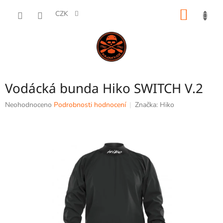
Přejít
NÁKUP
na
CZK
obsah
KOŠÍK
Vodácká bunda Hiko SWITCH V.2
Průměrné
Neohodnoceno
Podrobnosti hodnocení
Značka:
Hiko
hodnocení
produktu
je
0,0
z
5
hvězdiček.